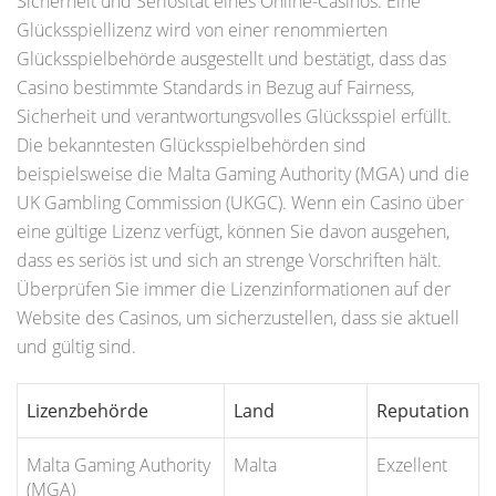
Sicherheit und Seriosität eines Online-Casinos. Eine
Glücksspiellizenz wird von einer renommierten
Glücksspielbehörde ausgestellt und bestätigt, dass das
Casino bestimmte Standards in Bezug auf Fairness,
Sicherheit und verantwortungsvolles Glücksspiel erfüllt.
Die bekanntesten Glücksspielbehörden sind
beispielsweise die Malta Gaming Authority (MGA) und die
UK Gambling Commission (UKGC). Wenn ein Casino über
eine gültige Lizenz verfügt, können Sie davon ausgehen,
dass es seriös ist und sich an strenge Vorschriften hält.
Überprüfen Sie immer die Lizenzinformationen auf der
Website des Casinos, um sicherzustellen, dass sie aktuell
und gültig sind.
Lizenzbehörde
Land
Reputation
Malta Gaming Authority
Malta
Exzellent
(MGA)