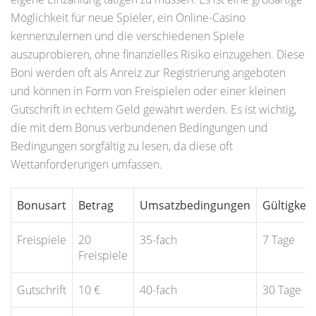
Möglichkeit für neue Spieler, ein Online-Casino
kennenzulernen und die verschiedenen Spiele
auszuprobieren, ohne finanzielles Risiko einzugehen. Diese
Boni werden oft als Anreiz zur Registrierung angeboten
und können in Form von Freispielen oder einer kleinen
Gutschrift in echtem Geld gewährt werden. Es ist wichtig,
die mit dem Bonus verbundenen Bedingungen und
Bedingungen sorgfältig zu lesen, da diese oft
Wettanforderungen umfassen.
Bonusart
Betrag
Umsatzbedingungen
Gültigkei
Freispiele
20
35-fach
7 Tage
Freispiele
Gutschrift
10 €
40-fach
30 Tage