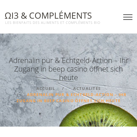
ΩΙ3 & COMPLÉMENTS
LES BIENFAITS DES ALIMENTS ET COMPLÉMENTS BIO
Adrenalin pur & Echtgeld-Action – Ihr
Zugang in beep casino öffnet sich
heute
ACCUEIL
ACTUALITÉS
ADRENALIN PUR & ECHTGELD-ACTION – IHR
ZUGANG IN BEEP CASINO ÖFFNET SICH HEUTE