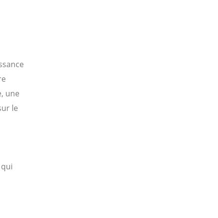
issance
re
e, une
ur le
 qui