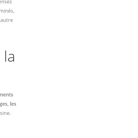
fenses
minés,
’autre
 la
iments
ges, les
sine.