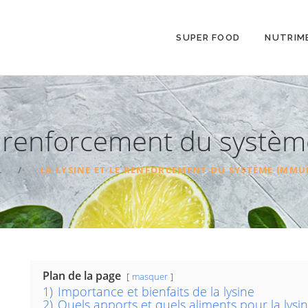
SUPER FOOD
NUTRIM
le renforcement du systè
L
LA LYSINE ET LE RENFORCEMENT DU SYSTÈME IMMU
Plan de la page
masquer
1)
Importance et bienfaits de la lysine
2)
Quels apports et quels aliments pour la lysin