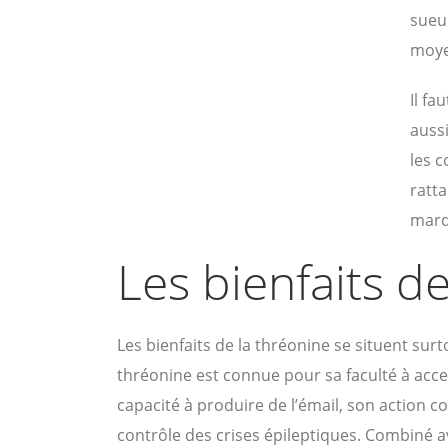
sueu
moye
Il fa
aussi
les 
ratta
marq
Les bienfaits de
Les bienfaits de la thréonine se situent surt
thréonine est connue pour sa faculté à acce
capacité à produire de l’émail, son action c
contrôle des crises épileptiques. Combiné av