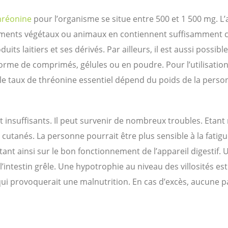
hréonine
pour l’organisme se situe entre 500 et 1 500 mg. 
aliments végétaux ou animaux en contiennent suffisamment co
oduits laitiers et ses dérivés. Par ailleurs, il est aussi possi
e de comprimés, gélules ou en poudre. Pour l’utilisation de
 le taux de thréonine essentiel dépend du poids de la personn
t insuffisants. Il peut survenir de nombreux troubles. Etan
tanés. La personne pourrait être plus sensible à la fatig
ant ainsi sur le bon fonctionnement de l’appareil digestif.
intestin grêle. Une hypotrophie au niveau des villosités est 
ui provoquerait une malnutrition. En cas d’excès, aucune pa