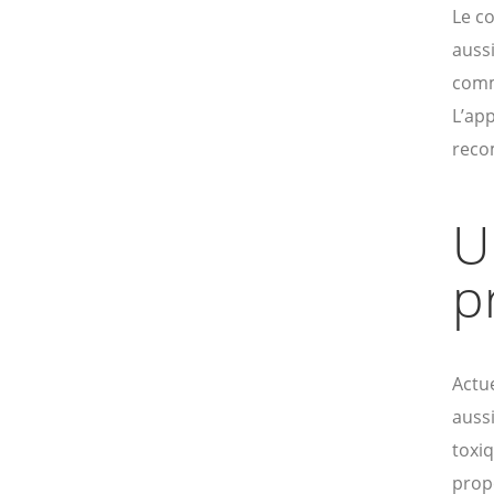
Le co
aussi
comme
L’app
reco
U
p
Actu
aussi
toxiq
propo