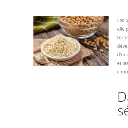
Les b
elle 
trans
dével
d’une
et l
cont
D
s