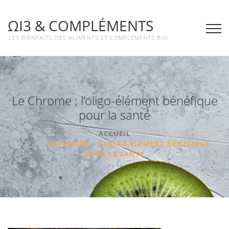
ΩΙ3 & COMPLÉMENTS
LES BIENFAITS DES ALIMENTS ET COMPLÉMENTS BIO
Le Chrome : l’oligo-élément bénéfique
pour la santé
ACCUEIL
LE CHROME : L’OLIGO-ÉLÉMENT BÉNÉFIQUE
POUR LA SANTÉ