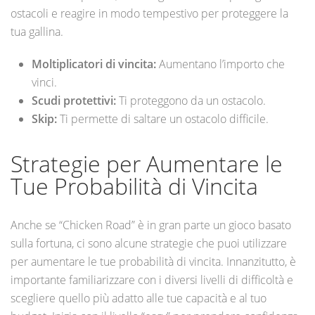
ostacoli e reagire in modo tempestivo per proteggere la
tua gallina.
Moltiplicatori di vincita:
Aumentano l’importo che
vinci.
Scudi protettivi:
Ti proteggono da un ostacolo.
Skip:
Ti permette di saltare un ostacolo difficile.
Strategie per Aumentare le
Tue Probabilità di Vincita
Anche se “Chicken Road” è in gran parte un gioco basato
sulla fortuna, ci sono alcune strategie che puoi utilizzare
per aumentare le tue probabilità di vincita. Innanzitutto, è
importante familiarizzare con i diversi livelli di difficoltà e
scegliere quello più adatto alle tue capacità e al tuo