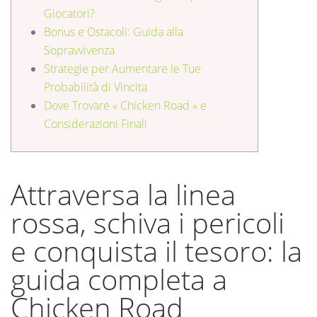
Giocatori?
Bonus e Ostacoli: Guida alla
Sopravvivenza
Strategie per Aumentare le Tue
Probabilità di Vincita
Dove Trovare « Chicken Road » e
Considerazioni Finali
Attraversa la linea
rossa, schiva i pericoli
e conquista il tesoro: la
guida completa a
Chicken Road