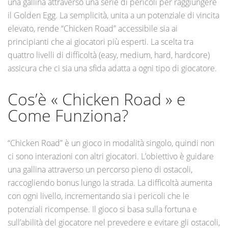
una gallina attraverso una serie di pericoli per raggiungere
il Golden Egg. La semplicità, unita a un potenziale di vincita
elevato, rende “Chicken Road” accessibile sia ai
principianti che ai giocatori più esperti. La scelta tra
quattro livelli di difficoltà (easy, medium, hard, hardcore)
assicura che ci sia una sfida adatta a ogni tipo di giocatore.
Cos’è « Chicken Road » e
Come Funziona?
“Chicken Road” è un gioco in modalità singolo, quindi non
ci sono interazioni con altri giocatori. L’obiettivo è guidare
una gallina attraverso un percorso pieno di ostacoli,
raccogliendo bonus lungo la strada. La difficoltà aumenta
con ogni livello, incrementando sia i pericoli che le
potenziali ricompense. Il gioco si basa sulla fortuna e
sull’abilità del giocatore nel prevedere e evitare gli ostacoli,