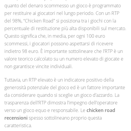
quanto del denaro scommesso un gioco è programmato
per restituire ai giocatori nel lungo periodo. Con un RTP
del 98%, “Chicken Road” si posiziona tra i giochi con la
percentuale di restituzione più alta disponibili sul mercato.
Questo significa che, in media, per ogni 100 euro
scommessi, i giocatori possono aspettarsi di ricevere
indietro 98 euro. È importante sottolineare che l’RTP è un
valore teorico calcolato su un numero elevato di giocate e
non garantisce vincite individuali.
Tuttavia, un RTP elevato è un indicatore positivo della
generosità potenziale del gioco ed è un fattore importante
da considerare quando si sceglie un gioco d’azzardo. La
trasparenza dell’RTP dimostra l’impegno dell’operatore
verso un gioco equo e responsabile. Le
chicken road
recensioni
spesso sottolineano proprio questa
caratteristica.