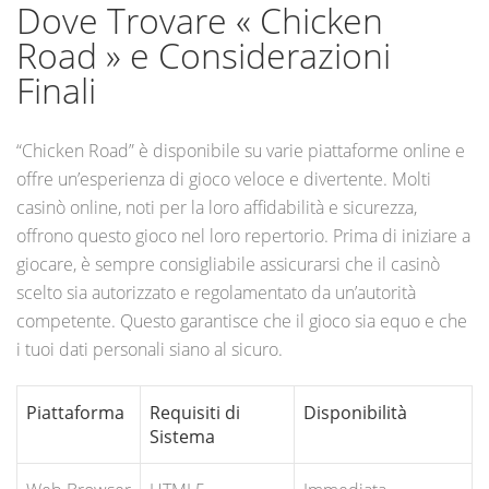
Dove Trovare « Chicken
Road » e Considerazioni
Finali
“Chicken Road” è disponibile su varie piattaforme online e
offre un’esperienza di gioco veloce e divertente. Molti
casinò online, noti per la loro affidabilità e sicurezza,
offrono questo gioco nel loro repertorio. Prima di iniziare a
giocare, è sempre consigliabile assicurarsi che il casinò
scelto sia autorizzato e regolamentato da un’autorità
competente. Questo garantisce che il gioco sia equo e che
i tuoi dati personali siano al sicuro.
Piattaforma
Requisiti di
Disponibilità
Sistema