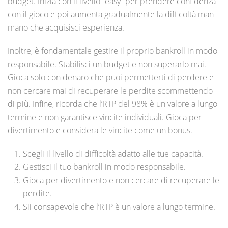
budget. Inizia con il livello “easy” per prendere confidenza
con il gioco e poi aumenta gradualmente la difficoltà man
mano che acquisisci esperienza.
Inoltre, è fondamentale gestire il proprio bankroll in modo
responsabile. Stabilisci un budget e non superarlo mai.
Gioca solo con denaro che puoi permetterti di perdere e
non cercare mai di recuperare le perdite scommettendo
di più. Infine, ricorda che l’RTP del 98% è un valore a lungo
termine e non garantisce vincite individuali. Gioca per
divertimento e considera le vincite come un bonus.
Scegli il livello di difficoltà adatto alle tue capacità.
Gestisci il tuo bankroll in modo responsabile.
Gioca per divertimento e non cercare di recuperare le
perdite.
Sii consapevole che l’RTP è un valore a lungo termine.