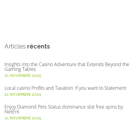
Articles
récents
Insights into the Casino Adventure that Extends Beyond the
Gaming Tables
21 NOVEMBRE 2025
Local casino Profits and Taxation: If you want to Statement
21 NOVEMBRE 2025
Enjoy Diamond Pets Status dominance slot free spins by
NetEnt
21 NOVEMBRE 2025