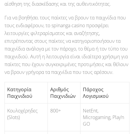
αίσθηση της διασκέδασης και της αυθεντικότητας.
Για να βοηθήσει τους παίκτες να βρουν τα παιχνίδια που
τους ενδιαφέρουν, το spinanga casino προσφέρει
λειτουργίες φιλτραρίσματος και αναζήτησης,
επιτρέποντας στους παίκτες να κατηγοριοποιήσουν τα
παιχνίδια ανάλογα με τον πάροχο, το θέμα ή τον τύπο του
παιχνιδιού. Αυτή η λειτουργία είναι ιδιαίτερα χρήσιμη για
παίκτες που έχουν συγκεκριμένες προτιμήσεις και θέλουν
να βρουν γρήγορα τα παιχνίδια που τους αρέσουν.
Κατηγορία
Αριθμός
Πάροχος
Παιχνιδιού
Παιχνιδιών
Λογισμικού
Κουλοχέρηδες
800+
NetEnt,
(Slots)
Microgaming, Play’n
GO