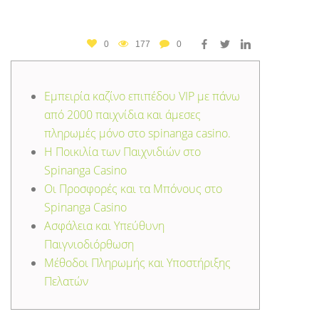
0
177
0
Εμπειρία καζίνο επιπέδου VIP με πάνω
από 2000 παιχνίδια και άμεσες
πληρωμές μόνο στο spinanga casino.
Η Ποικιλία των Παιχνιδιών στο
Spinanga Casino
Οι Προσφορές και τα Μπόνους στο
Spinanga Casino
Ασφάλεια και Υπεύθυνη
Παιγνιοδιόρθωση
Μέθοδοι Πληρωμής και Υποστήριξης
Πελατών