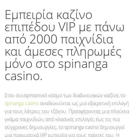
Εμπειρία καζίνο
επιπέδου VIP με πάνω
από 2000 παιχνίδια
και άμεσες πληρωμές
μόνο στο spinanga
casino.
Στον συναρπαστικό κόσμο των διαδικτυακών καζίνο, το
spinanga casino
αναδεικνύεται ως μια εξαιρετική επιλογή
για τους λάτρεις του τζόγου. Προσφέροντας μια πλούσια
γκάμα παιχνιδιών, από κλασικές επιλογές έως τις πιο
σύγχρονες δημιουργίες, το spinanga casino δημιουργεί
μια πραγματικά VIP εμπειρία για τους παίκτες του. Η