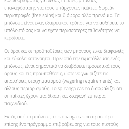
καλωσορίσματος για νέους παίκτες, μπόνους
επαναφόρτισης για τους υπάρχοντες παίκτες, δωρεάν
περιστροφές (free spins) και διάφορα άλλα προνόμια. Τα
μπόνους είναι ένας εξαιρετικός τρόπος για να αυξήσετε το
υπόλοιπό σας και να έχετε περισσότερες πιθανότητες να
κερδίσετε.
Οι όροι και οι προϋποθέσεις των μπόνους είναι διαφανείς
και εύκολα κατανοητοί. Πριν από την εκμετάλλευση ενός
μπόνους, είναι σημαντικό να διαβάσετε προσεκτικά τους
όρους και τις προϋποθέσεις, ώστε να γνωρίζετε τις
απαιτήσεις στοιχηματισμού (wagering requirements) και
άλλους περιορισμούς. Το spinanga casino διασφαλίζει ότι
οι παίκτες έχουν μια δίκαιη και διαφανή εμπειρία
παιχνιδιού.
Εκτός από τα μπόνους, το spinanga casino προσφέρει
επίσης ένα πρόγραμμα επιβράβευσης για τους πιστούς