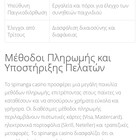
Υπεύθυνη
Εργαλεία και πόροι για έλεγχο των
Παιγνιοδιόρθωση
συνηθειών παιχνιδιού
Έλεγχοι από
Διασφάλιση δικαιοσύνης και
Τρίτους
διαφάνειας
Μέθοδοι Πληρωμής και
Υποστήριξης Πελατών
Το spinanga casino προσφέρει μια μεγάλη ποικιλία
μεθόδων πληρωμής, επιτρέποντας στους παίκτες να
καταθέσουν και να αποσύρουν χρήματα εύκολα και
γρήγορα. Οι διαθέσιμες μέθοδοι πληρωμής
περιλαμβάνουν πιστωτικές κάρτες (Visa, Mastercard),
ηλεκτρονικά πορτοφόλια (Skrill, Neteller) και τραπεζικές
μεταφορές. Το spinanga casino διασφαλίζει ότι οι