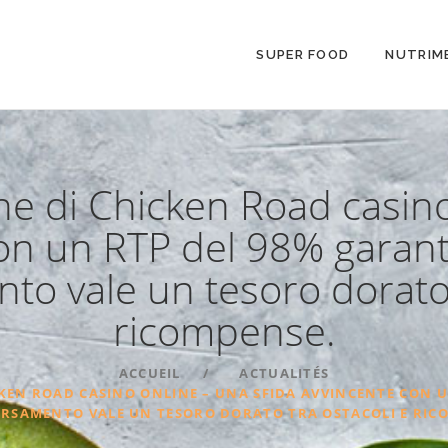
SUPER FOOD
NUTRIM
e di Chicken Road casino
on un RTP del 98% garant
to vale un tesoro dorato 
ricompense.
ACCUEIL
ACTUALITÉS
KEN ROAD CASINO ONLINE – UNA SFIDA AVVINCENTE CON 
RSAMENTO VALE UN TESORO DORATO TRA OSTACOLI E RIC