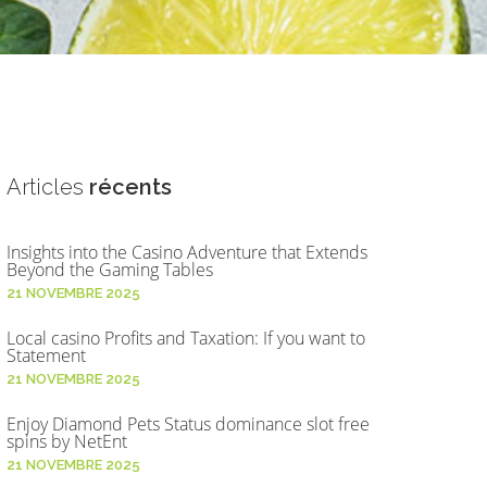
Articles
récents
Insights into the Casino Adventure that Extends
Beyond the Gaming Tables
21 NOVEMBRE 2025
Local casino Profits and Taxation: If you want to
Statement
21 NOVEMBRE 2025
Enjoy Diamond Pets Status dominance slot free
spins by NetEnt
21 NOVEMBRE 2025