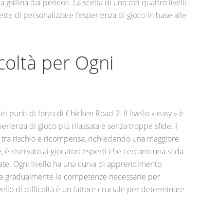
gallina dai pericoli. La scelta di uno dei quattro livelli
tte di personalizzare l’esperienza di gioco in base alle
ficoltà per Ogni
 dei punti di forza di Chicken Road 2. Il livello « easy » è
erienza di gioco più rilassata e senza troppe sfide. I
io tra rischio e ricompensa, richiedendo una maggiore
ne, è riservato ai giocatori esperti che cercano una sfida
vate. Ogni livello ha una curva di apprendimento
sire gradualmente le competenze necessarie per
vello di difficoltà è un fattore cruciale per determinare