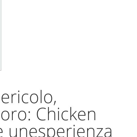
Pericolo,
soro: Chicken
re unesperienza