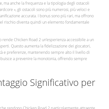
le, ma anche la frequenza e la tipologia degli ostacoli
ardcore », gli ostacoli sono più numerosi, più veloci e
ianificazione accurata. I bonus sono più rari, ma offrono
del rischio diventa quindi un elemento fondamentale
gioco rende Chicken Road 2 un’esperienza accessibile a un
esperti. Questo aumenta la fidelizzazione dei giocatori,
tà e preferenze, mantenendo sempre alto il livello di
ontribuisce a prevenire la monotonia, offrendo sempre
aggio Significativo per
ri che rendono Chicken Road 2 particolarmente attraente