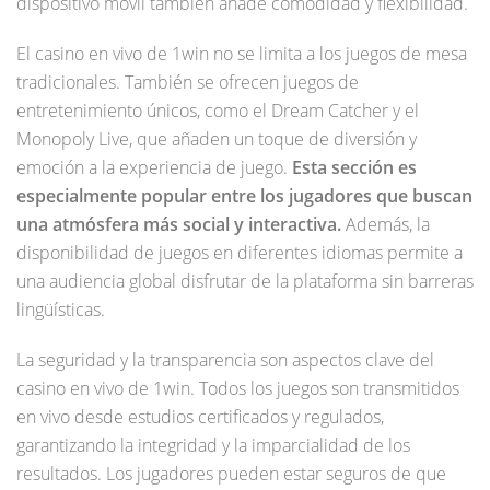
dispositivo móvil también añade comodidad y flexibilidad.
El casino en vivo de 1win no se limita a los juegos de mesa
tradicionales. También se ofrecen juegos de
entretenimiento únicos, como el Dream Catcher y el
Monopoly Live, que añaden un toque de diversión y
emoción a la experiencia de juego.
Esta sección es
especialmente popular entre los jugadores que buscan
una atmósfera más social y interactiva.
Además, la
disponibilidad de juegos en diferentes idiomas permite a
una audiencia global disfrutar de la plataforma sin barreras
lingüísticas.
La seguridad y la transparencia son aspectos clave del
casino en vivo de 1win. Todos los juegos son transmitidos
en vivo desde estudios certificados y regulados,
garantizando la integridad y la imparcialidad de los
resultados. Los jugadores pueden estar seguros de que