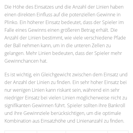
Die Höhe des Einsatzes und die Anzahl der Linien haben
einen direkten Einfluss auf die potenziellen Gewinne in
Plinko. Ein höherer Einsatz bedeutet, dass der Spieler im
Falle eines Gewinns einen größeren Betrag erhält. Die
Anzahl der Linien bestimmt, wie viele verschiedene Pfade
der Ball nehmen kann, um in die unteren Zellen zu
gelangen. Mehr Linien bedeuten, dass der Spieler mehr
Gewinnchancen hat.
Es ist wichtig, ein Gleichgewicht zwischen dem Einsatz und
der Anzahl der Linien zu finden. Ein sehr hoher Einsatz bei
nur wenigen Linien kann riskant sein, während ein sehr
niedriger Einsatz bei vielen Linien möglicherweise nicht zu
signifikanten Gewinnen führt. Spieler sollten ihre Bankroll
und ihre Gewinnziele berücksichtigen, um die optimale
Kombination aus Einsatzhöhe und Linienanzahl zu finden.