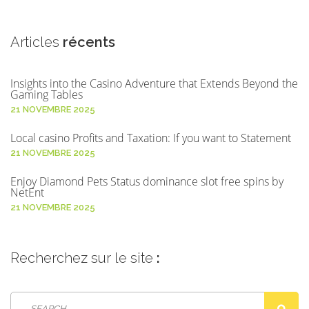
Articles
récents
Insights into the Casino Adventure that Extends Beyond the
Gaming Tables
21 NOVEMBRE 2025
Local casino Profits and Taxation: If you want to Statement
21 NOVEMBRE 2025
Enjoy Diamond Pets Status dominance slot free spins by
NetEnt
21 NOVEMBRE 2025
Recherchez
sur le site
: