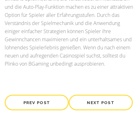
und die Auto-Play-Funktion machen es zu einer attraktiven
Option für Spieler aller Erfahrungsstufen. Durch das
Verständnis der Spielmechanik und die Anwendung
einiger einfacher Strategien können Spieler ihre
Gewinnchancen maximieren und ein unterhaltsames und
lohnendes Spielerlebnis genießen. Wenn du nach einem
neuen und aufregenden Casinospiel suchst, solltest du
Plinko von BGaming unbedingt ausprobieren.
PREV POST
NEXT POST