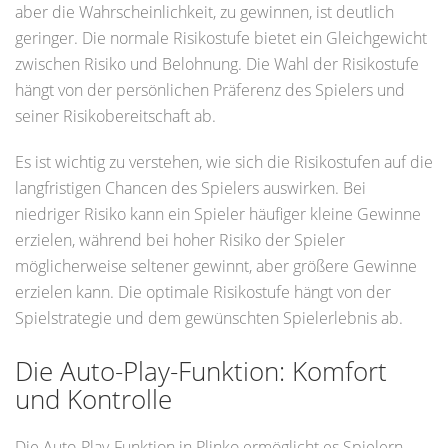
aber die Wahrscheinlichkeit, zu gewinnen, ist deutlich
geringer. Die normale Risikostufe bietet ein Gleichgewicht
zwischen Risiko und Belohnung. Die Wahl der Risikostufe
hängt von der persönlichen Präferenz des Spielers und
seiner Risikobereitschaft ab.
Es ist wichtig zu verstehen, wie sich die Risikostufen auf die
langfristigen Chancen des Spielers auswirken. Bei
niedriger Risiko kann ein Spieler häufiger kleine Gewinne
erzielen, während bei hoher Risiko der Spieler
möglicherweise seltener gewinnt, aber größere Gewinne
erzielen kann. Die optimale Risikostufe hängt von der
Spielstrategie und dem gewünschten Spielerlebnis ab.
Die Auto-Play-Funktion: Komfort
und Kontrolle
Die Auto-Play-Funktion in Plinko ermöglicht es Spielern,