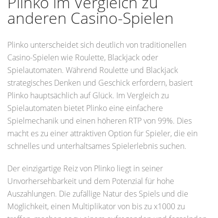
Plinko im Vergleich zu
anderen Casino-Spielen
Plinko unterscheidet sich deutlich von traditionellen
Casino-Spielen wie Roulette, Blackjack oder
Spielautomaten. Während Roulette und Blackjack
strategisches Denken und Geschick erfordern, basiert
Plinko hauptsächlich auf Glück. Im Vergleich zu
Spielautomaten bietet Plinko eine einfachere
Spielmechanik und einen höheren RTP von 99%. Dies
macht es zu einer attraktiven Option für Spieler, die ein
schnelles und unterhaltsames Spielerlebnis suchen.
Der einzigartige Reiz von Plinko liegt in seiner
Unvorhersehbarkeit und dem Potenzial für hohe
Auszahlungen. Die zufällige Natur des Spiels und die
Möglichkeit, einen Multiplikator von bis zu x1000 zu