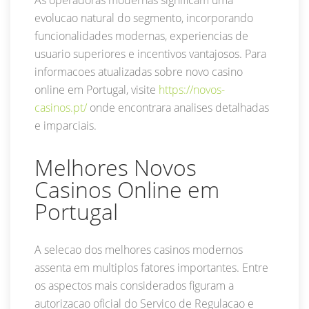
As operadoras modernas significam uma
evolucao natural do segmento, incorporando
funcionalidades modernas, experiencias de
usuario superiores e incentivos vantajosos. Para
informacoes atualizadas sobre novo casino
online em Portugal, visite
https://novos-
casinos.pt/
onde encontrara analises detalhadas
e imparciais.
Melhores Novos
Casinos Online em
Portugal
A selecao dos melhores casinos modernos
assenta em multiplos fatores importantes. Entre
os aspectos mais considerados figuram a
autorizacao oficial do Servico de Regulacao e