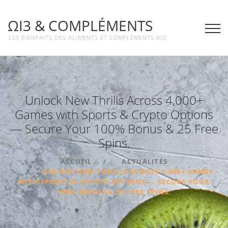
ΩΙ3 & COMPLÉMENTS
LES BIENFAITS DES ALIMENTS ET COMPLÉMENTS BIO
Unlock New Thrills Across 4,000+
Games with Sports & Crypto Options
— Secure Your 100% Bonus & 25 Free
Spins.
ACCUEIL
ACTUALITÉS
UNLOCK NEW THRILLS ACROSS 4,000+ GAMES
WITH SPORTS & CRYPTO OPTIONS — SECURE YOUR
100% BONUS & 25 FREE SPINS.