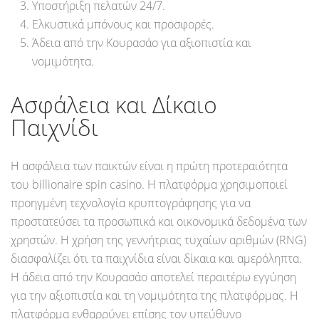
Υποστήριξη πελατών 24/7.
Ελκυστικά μπόνους και προσφορές.
Άδεια από την Κουρασάο για αξιοπιστία και
νομιμότητα.
Ασφάλεια και Δίκαιο
Παιχνίδι
Η ασφάλεια των παικτών είναι η πρώτη προτεραιότητα
του billionaire spin casino. Η πλατφόρμα χρησιμοποιεί
προηγμένη τεχνολογία κρυπτογράφησης για να
προστατεύσει τα προσωπικά και οικονομικά δεδομένα των
χρηστών. Η χρήση της γεννήτριας τυχαίων αριθμών (RNG)
διασφαλίζει ότι τα παιχνίδια είναι δίκαια και αμερόληπτα.
Η άδεια από την Κουρασάο αποτελεί περαιτέρω εγγύηση
για την αξιοπιστία και τη νομιμότητα της πλατφόρμας. Η
πλατφόρμα ενθαρρύνει επίσης τον υπεύθυνο