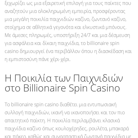
ξεχωρίζει ως μια εξαιρετική επιλογή για τους παίκτες που
αναζητούν μια ολοκληρωμένη εμπειρία, προσφέροντας
μια μεγάλη ποικιλία παιχνιδιών καζίνο, ζωντανό καζίνο,
στοίχημα σε αθλητικά γεγονότα και ελκυστικά μπόνους.
Με άμεσες πληρωμές, υποστήριξη 24/7 και μια δέσμευση
για ασφάλεια και δίκαιη παιχνίδια, το billionaire spin
casino δημιουργεί ένα περιβάλλον όπου η διασκέδαση και
η εμπιστοσύνη πάνε χέρι-χέρι.
Η Ποικιλία των Παιχνιδιών
στο Billionaire Spin Casino
Το billionaire spin casino διαθέτει μια εντυπωσιακή
συλλογή παιχνιδιών, ικανή να ικανοποιήσει και τον πιο
απαιτητικό παίκτη. Η ποικιλία περιλαμβάνει κλασικά
παιχνίδια καζίνο όπως κουλοχέρηδες, ρουλέτα, μπακαρά
και πόκερ, καθώς και συναρπαστικά ζωντανά παιχνίδια με