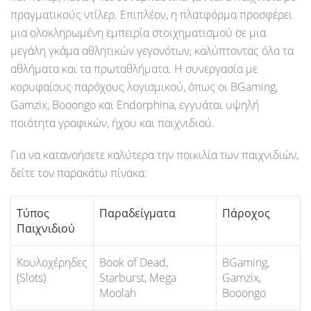
πραγματικούς ντίλερ. Επιπλέον, η πλατφόρμα προσφέρει
μια ολοκληρωμένη εμπειρία στοιχηματισμού σε μια
μεγάλη γκάμα αθλητικών γεγονότων, καλύπτοντας όλα τα
αθλήματα και τα πρωταθλήματα. Η συνεργασία με
κορυφαίους παρόχους λογισμικού, όπως οι BGaming,
Gamzix, Booongo και Endorphina, εγγυάται υψηλή
ποιότητα γραφικών, ήχου και παιχνιδιού.
Για να κατανοήσετε καλύτερα την ποικιλία των παιχνιδιών,
δείτε τον παρακάτω πίνακα:
Τύπος
Παραδείγματα
Πάροχος
Παιχνιδιού
Κουλοχέρηδες
Book of Dead,
BGaming,
(Slots)
Starburst, Mega
Gamzix,
Moolah
Booongo