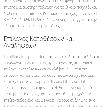
είναι δίκαια και αμερόληπτα. Η πλατφόρμα ακολουθεί
επίσης μια αυστηρή πολιτική για το δίκαιο παιχνίδι και
διαθέτει άδεια από την Κουρασάο (Curaçao) – Terdersoft
B.V., OGL/2024/1126/0521 – γεγονός που εγγυάται την
αξιοπιστία και τη νομιμότητά της.
Επιλογές Καταθέσεων και
Αναλήψεων
Το billionaire spin casino παρέχει ευκολία και ευελιξία στις
συναλλαγές των παικτών, προσφέροντας μια ποικιλία
επιλογών καταθέσεων και αναλήψεων. Οι παίκτες
μπορούν να χρησιμοποιήσουν πιστωτικές/χρεωστικές
κάρτες, κρυπτονομίσματα (Bitcoin, Ethereum, Litecoin,
κ.λπ.) και άλλες δημοφιλείς μεθόδους πληρωμής. Οι
αναλήψεις είναι γρήγορες και ασφαλείς, με χρόνους
επεξεργασίας έως και 24 ώρες. Τα όρια ανάληψης είναι
€50 ελάχιστο, με ημερήσιο όριο €1.000, εβδομαδιαίο όριο