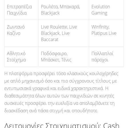
Επιτραπέζια
Ρουλέτα, Μπακαρά,
Evolution
Παιχνίδια
Blackjack
Gaming
Ζωντανό
Live Roulette, Live
Winfinity,
Καζίνο
Blackjack, Live
Platipus Live
Baccarat
Αθλητικό
Ποδόσφαιρο,
Πολλαπλοί
Στοίχημα
Μπάσκετ, Τένις
πάροχοι
Η πλατφόρμα προσφέρει τόσο κλασικούς κουλοχέρηδες
με απλό μηχανισμό όσο και πιο σύγχρονους τίτλους με
εντυπωσιακά γραφικά και ειδικά χαρακτηριστικά. Η
διαθεσιμότητα όλων αυτών των παιχνιδιών σε κινητές
συσκευές προσφέρει την ευελιξία να απολαμβάνετε τη
διασκέδαση ανά πάσα στιγμή και οπουδήποτε.
Λειτουργίες Στοιχηματισμού: Cash