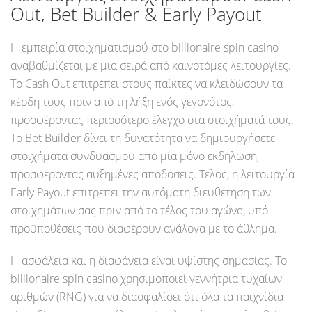
Out, Bet Builder & Early Payout
Η εμπειρία στοιχηματισμού στο billionaire spin casino
αναβαθμίζεται με μια σειρά από καινοτόμες λειτουργίες.
Το Cash Out επιτρέπει στους παίκτες να κλειδώσουν τα
κέρδη τους πριν από τη λήξη ενός γεγονότος,
προσφέροντας περισσότερο έλεγχο στα στοιχήματά τους.
Το Bet Builder δίνει τη δυνατότητα να δημιουργήσετε
στοιχήματα συνδυασμού από μία μόνο εκδήλωση,
προσφέροντας αυξημένες αποδόσεις. Τέλος, η λειτουργία
Early Payout επιτρέπει την αυτόματη διευθέτηση των
στοιχημάτων σας πριν από το τέλος του αγώνα, υπό
προϋποθέσεις που διαφέρουν ανάλογα με το άθλημα.
Η ασφάλεια και η διαφάνεια είναι υψίστης σημασίας. Το
billionaire spin casino χρησιμοποιεί γεννήτρια τυχαίων
αριθμών (RNG) για να διασφαλίσει ότι όλα τα παιχνίδια