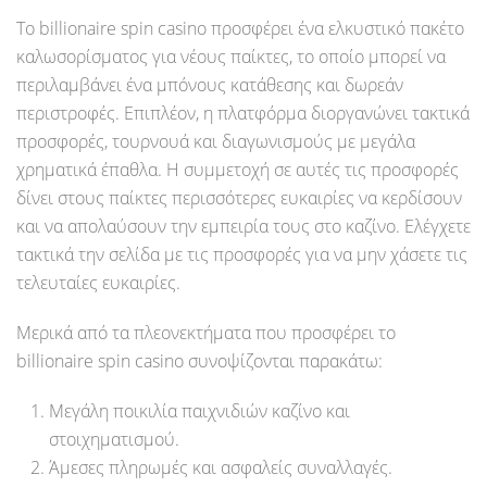
Το billionaire spin casino προσφέρει ένα ελκυστικό πακέτο
καλωσορίσματος για νέους παίκτες, το οποίο μπορεί να
περιλαμβάνει ένα μπόνους κατάθεσης και δωρεάν
περιστροφές. Επιπλέον, η πλατφόρμα διοργανώνει τακτικά
προσφορές, τουρνουά και διαγωνισμούς με μεγάλα
χρηματικά έπαθλα. Η συμμετοχή σε αυτές τις προσφορές
δίνει στους παίκτες περισσότερες ευκαιρίες να κερδίσουν
και να απολαύσουν την εμπειρία τους στο καζίνο. Ελέγχετε
τακτικά την σελίδα με τις προσφορές για να μην χάσετε τις
τελευταίες ευκαιρίες.
Μερικά από τα πλεονεκτήματα που προσφέρει το
billionaire spin casino συνοψίζονται παρακάτω:
Μεγάλη ποικιλία παιχνιδιών καζίνο και
στοιχηματισμού.
Άμεσες πληρωμές και ασφαλείς συναλλαγές.