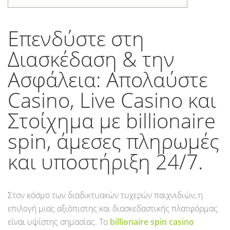
Επενδύστε στη
Διασκέδαση & την
Ασφάλεια: Απολαύστε
Casino, Live Casino και
Στοίχημα με billionaire
spin, άμεσες πληρωμές
και υποστήριξη 24/7.
Στον κόσμο των διαδικτυακών τυχερών παιχνιδιών, η
επιλογή μιας αξιόπιστης και διασκεδαστικής πλατφόρμας
είναι υψίστης σημασίας. Το
billionaire spin casino