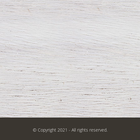
© Copyright 2021 - All rights reserved.