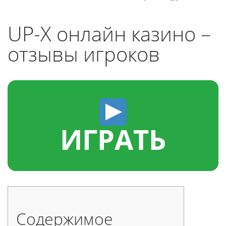
UP-X онлайн казино –
отзывы игроков
ИГРАТЬ
Содержимое