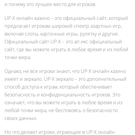
и почему это лучшее место для игроков.
UP-X онлайн казино – это официальный сайт, который
предлагает игрокам широкий спектр азартных игр,
включая слоты, карточные игры, рулетку и другие.
Официальный сайт UP-X – это ап икс официальный
сайт, где вы можете играть в любое время и из любой
точки мира.
Однако, не все игроки знают, что UP-X онлайн казино
имеет и зеркало. UP-X зеркало – это дополнительный
способ доступа к играм, который обеспечивает
безопасность и конфиденциальность игроков. Это
означает, что вы можете играть в любое время и из
любой точки мира, не беспокоясь о безопасности
своих данных.
Но что делают игроки, играющие в UP-X онлайн