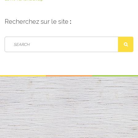
Recherchez
sur le site
: