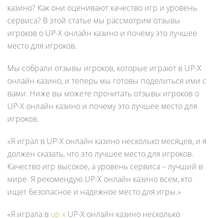
казино? Как они оценивают качество игр и уровень
сервиса? В этой статье мы рассмотрим отзывы
игроков о UP-X онлайн казино и почему это лучшее
место для игроков.
Мы собрали отзывы игроков, которые играют в UP-X
онлайн казино, и теперь мы готовы поделиться ими с
вами. Ниже вы можете прочитать отзывы игроков о
UP-X онлайн казино и почему это лучшее место для
игроков.
«Я играл в UP-X онлайн казино несколько месяцев, и я
должен сказать, что это лучшее место для игроков.
Качество игр высокое, а уровень сервиса – лучший в
мире. Я рекомендую UP-X онлайн казино всем, кто
ищет безопасное и надежное место для игры.»
«Я играла в
up x
UP-X онлайн казино несколько