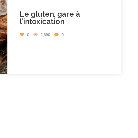
Le gluten, gare à
l’intoxication
0
2,690
0