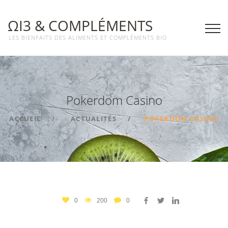
ΩΙ3 & COMPLÉMENTS
LES BIENFAITS DES ALIMENTS ET COMPLÉMENTS BIO
Pokerdom Casino
ACCUEIL
ACTUALITÉS
POKERDOM CASINO
0
200
0