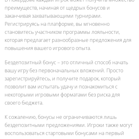
преимуществ, начиная от щедрых бонусов и
заканчивая захватывающими турнирами.
Регистрируясь на платформе, вы мгновенно
становитесь участником программы лояльности,
которая предлагает разнообразные предложения для
повышения вашего игрового опыта.
Бездепозитный бонус – это отличный способ начать
вашу игру без первоначальных вложений. Просто
зарегистрируйтесь, и получите подарок, который
позволит вам испытать удачу и познакомиться с
некоторыми игровыми форматами без риска для
своего бюджета.
К сожалению, бонусы не ограничиваются лишь
бездепозитными предложениями. Игроки также могут
воспользоваться стартовыми бонусами на первый