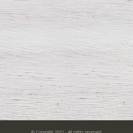
© Copyright 2021 - All rights reserved.