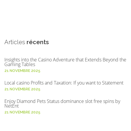
Articles
récents
Insights into the Casino Adventure that Extends Beyond the
Gaming Tables
21 NOVEMBRE 2025
Local casino Profits and Taxation: If you want to Statement
21 NOVEMBRE 2025
Enjoy Diamond Pets Status dominance slot free spins by
NetEnt
21 NOVEMBRE 2025