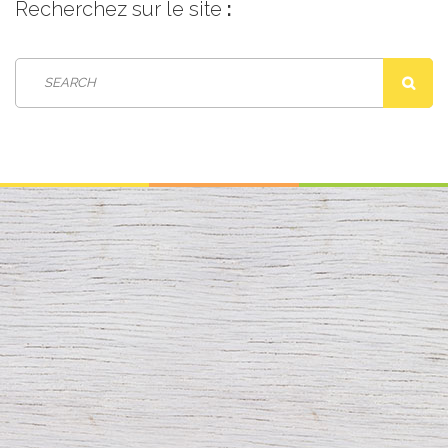
Recherchez
sur le site
: