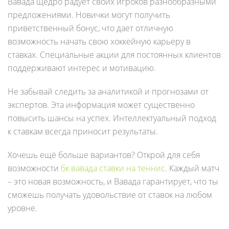
Вавада щедро радует своих игроков разнообразными
предложениями. Новички могут получить
приветственный бонус, что дает отличную
возможность начать свою хоккейную карьеру в
ставках. Специальные акции для постоянных клиентов
поддерживают интерес и мотивацию.
Не забывай следить за аналитикой и прогнозами от
экспертов. Эта информация может существенно
повысить шансы на успех. Интеллектуальный подход
к ставкам всегда приносит результаты.
Хочешь ещё больше вариантов? Открой для себя
возможности
бк вавада ставки на теннис
. Каждый матч
– это новая возможность, и Вавада гарантирует, что ты
сможешь получать удовольствие от ставок на любом
уровне.