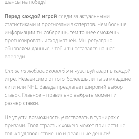
шансы на победу!
Перед каждой игрой
следи за актуальными
статистиками и прогнозами экспертов. Чем больше
информации ты соберешь, тем точнее сможешь
прогнозировать исход матчей. Мы регулярно
обновляем данные, чтобы ты оставался на шаг
впереди.
Ставь на любимые команды
и чувствуй азарт в каждой
игре. Независимо от того, болеешь ли ты за младшие
лиги или NHL, Вавада предлагает широкий выбор
ставок. Главное – правильно выбрать момент и
размер ставки.
Не упусти возможность участвовать в турнирах с
призами. Твоя страсть к хоккею может принести не
только удовольствие, но и реальные деньги!