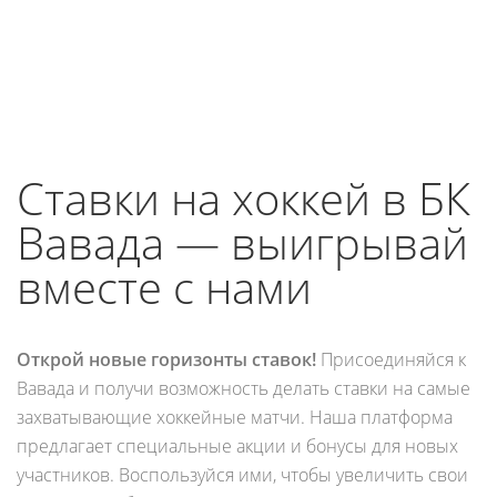
Ставки на хоккей в БК
Вавада — выигрывай
вместе с нами
Открой новые горизонты ставок!
Присоединяйся к
Вавада и получи возможность делать ставки на самые
захватывающие хоккейные матчи. Наша платформа
предлагает специальные акции и бонусы для новых
участников. Воспользуйся ими, чтобы увеличить свои